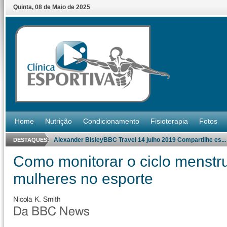
Quinta
,
08
de
Maio
de
2025
Home
Nutrição
Condicionamento
Fisioterapia
Fotos
Alexander BisleyBBC Travel 14 julho 2019 Compartilhe es...
Mariana Alvim - @marianaalvimDa BBC News Brasil em São P
DESTAQUES:
Como monitorar o ciclo menstru
mulheres no esporte
Nicola K. Smith
Da BBC News