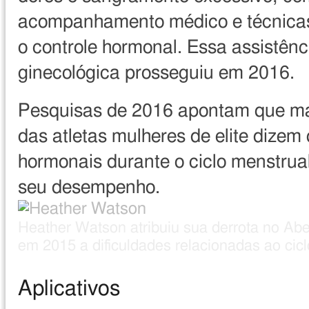
acompanhamento médico e técnicas
o controle hormonal. Essa assistênc
ginecológica prosseguiu em 2016.
Pesquisas de 2016 apontam que m
das atletas mulheres de elite dizem
hormonais durante o ciclo menstrua
seu desempenho.
Direito
Image
Heather Watson atribuiu sua derrota no Abe
de
caption
em 2015 a dificuldades relacionadas ao cic
imagem
Aplicativos