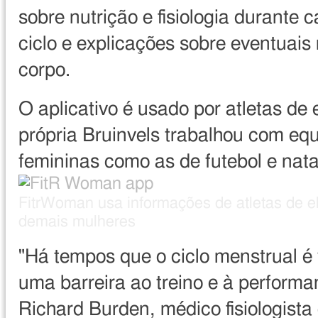
sobre nutrição e fisiologia durante 
ciclo e explicações sobre eventuai
corpo.
O aplicativo é usado por atletas de e
própria Bruinvels trabalhou com eq
femininas como as de futebol e nat
Direito
Image
FitrWoman usa informações de atletas de el
de
caption
demais mulheres
imagem
"Há tempos que o ciclo menstrual é
uma barreira ao treino e à performa
Richard Burden, médico fisiologista 