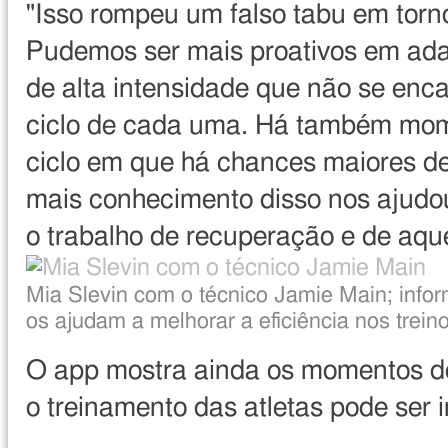
"Isso rompeu um falso tabu em torn
Pudemos ser mais proativos em ada
de alta intensidade que não se enc
ciclo de cada uma. Há também mo
ciclo em que há chances maiores de 
mais conhecimento disso nos ajudou 
o trabalho de recuperação e de aqu
Direito
Image
Mia Slevin com o técnico Jamie Main; info
de
caption
os ajudam a melhorar a eficiência nos trein
imagem
O app mostra ainda os momentos do
o treinamento das atletas pode ser i