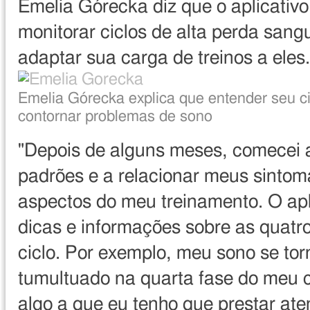
Emelia Górecka diz que o aplicativo
monitorar ciclos de alta perda sang
adaptar sua carga de treinos a eles.
Direito
Image
Emelia Górecka explica que entender seu ci
de
caption
contornar problemas de sono
imagem
"Depois de alguns meses, comecei 
padrões e a relacionar meus sintoma
aspectos do meu treinamento. O apl
dicas e informações sobre as quatr
ciclo. Por exemplo, meu sono se tor
tumultuado na quarta fase do meu c
algo a que eu tenho que prestar ate